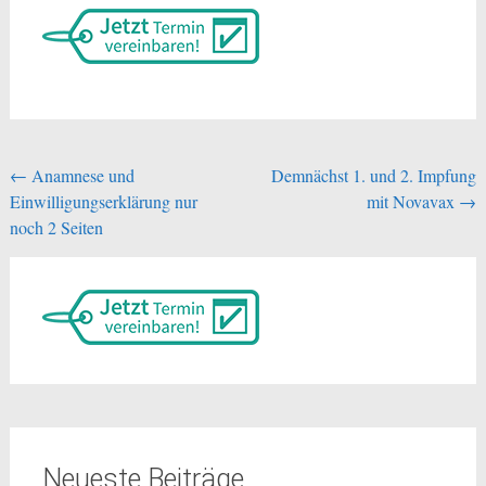
Beitragsnavigation
←
Anamnese und
Demnächst 1. und 2. Impfung
Einwilligungserklärung nur
mit Novavax
→
noch 2 Seiten
Neueste Beiträge